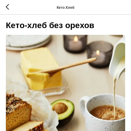
Кето Хлеб
Кето-хлеб без орехов