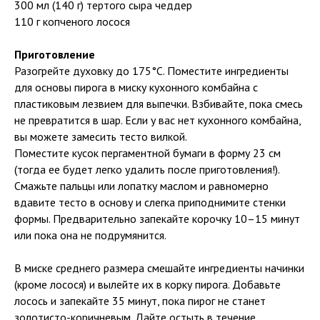
300 мл (140 г) тертого сыра чеддер
110 г копченого лосося
Приготовление
Разогрейте духовку до 175°C. Поместите ингредиенты
для основы пирога в миску кухонного комбайна с
пластиковым лезвием для выпечки. Взбивайте, пока смесь
не превратится в шар. Если у вас нет кухонного комбайна,
вы можете замесить тесто вилкой.
Поместите кусок пергаментной бумаги в форму 23 см
(тогда ее будет легко удалить после приготовления!).
Смажьте пальцы или лопатку маслом и равномерно
вдавите тесто в основу и слегка приподнимите стенки
формы. Предварительно запекайте корочку 10–15 минут
или пока она не подрумянится.
В миске среднего размера смешайте ингредиенты начинки
(кроме лосося) и вылейте их в корку пирога. Добавьте
лосось и запекайте 35 минут, пока пирог не станет
золотисто-коричневым. Дайте остыть в течение