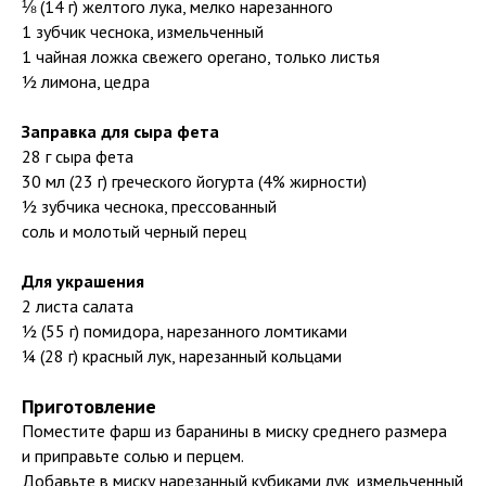
⅛ (14 г) желтого лука, мелко нарезанного
1 зубчик чеснока, измельченный
1 чайная ложка свежего орегано, только листья
½ лимона, цедра
Заправка для сыра фета
28 г сыра фета
30 мл (23 г) греческого йогурта (4% жирности)
½ зубчика чеснока, прессованный
соль и молотый черный перец
Для украшения
2 листа салата
½ (55 г) помидора, нарезанного ломтиками
¼ (28 г) красный лук, нарезанный кольцами
Приготовление
Поместите фарш из баранины в миску среднего размера
и приправьте солью и перцем.
Добавьте в миску нарезанный кубиками лук, измельченный