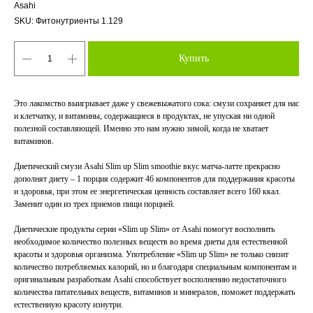
Asahi
SKU:
Фитонутриенты 1.129
Купить
Это лакомство выигрывает даже у свежевыжатого сока: смузи сохраняет для нас
и клетчатку, и витамины, содержащиеся в продуктах, не упуская ни одной
полезной составляющей. Именно это нам нужно зимой, когда не хватает
витаминов.
Диетический смузи Asahi Slim up Slim smoothie вкус матча-латте прекрасно
дополнят диету – 1 порция содержит 46 компонентов для поддержания красоты
и здоровья, при этом ее энергетическая ценность составляет всего 160 ккал.
Заменит один из трех приемов пищи порцией.
Диетические продукты серии «Slim up Slim» от Asahi помогут восполнить
необходимое количество полезных веществ во время диеты для естественной
красоты и здоровья организма. Употребление «Slim up Slim» не только снизит
количество потребляемых калорий, но и благодаря специальным компонентам и
оригинальным разработкам Asahi способствует восполнению недостаточного
количества питательных веществ, витаминов и минералов, поможет поддержать
естественную красоту изнутри.