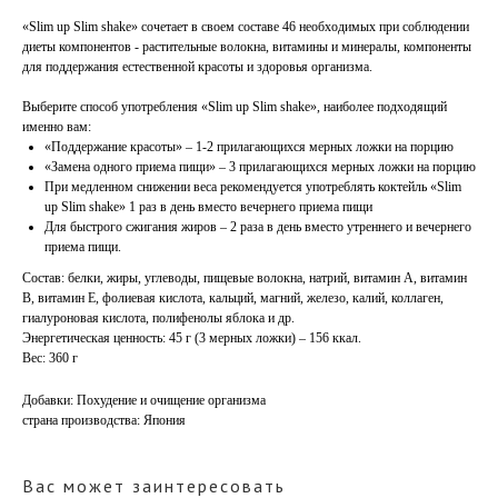
«Slim up Slim shake» сочетает в своем составе 46 необходимых при соблюдении
диеты компонентов - растительные волокна, витамины и минералы, компоненты
для поддержания естественной красоты и здоровья организма.
Выберите способ употребления «Slim up Slim shake», наиболее подходящий
именно вам:
«Поддержание красоты» – 1-2 прилагающихся мерных ложки на порцию
«Замена одного приема пищи» – 3 прилагающихся мерных ложки на порцию
При медленном снижении веса рекомендуется употреблять коктейль «Slim
up Slim shake» 1 раз в день вместо вечернего приема пищи
Для быстрого сжигания жиров – 2 раза в день вместо утреннего и вечернего
приема пищи.
Состав: белки, жиры, углеводы, пищевые волокна, натрий, витамин А, витамин
В, витамин Е, фолиевая кислота, кальций, магний, железо, калий, коллаген,
гиалуроновая кислота, полифенолы яблока и др.
Энергетическая ценность: 45 г (3 мерных ложки) – 156 ккал.
Вес: 360 г
Добавки: Похудение и очищение организма
страна производства: Япония
Вас может заинтересовать