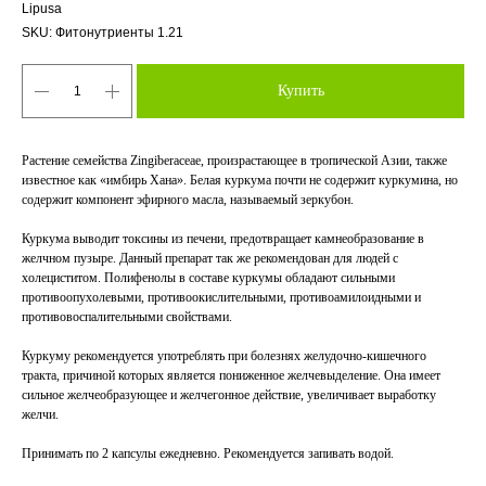
Lipusa
SKU:
Фитонутриенты 1.21
Купить
Растение семейства Zingiberaceae, произрастающее в тропической Азии, также
известное как «имбирь Хана». Белая куркума почти не содержит куркумина, но
содержит компонент эфирного масла, называемый зеркубон.
Куркума выводит токсины из печени, предотвращает камнеобразование в
желчном пузыре. Данный препарат так же рекомендован для людей с
холециститом. Полифенолы в составе куркумы обладают сильными
противоопухолевыми, противоокислительными, противоамилоидными и
противовоспалительными свойствами.
Куркуму рекомендуется употреблять при болезнях желудочно-кишечного
тракта, причиной которых является пониженное желчевыделение. Она имеет
сильное желчеобразующее и желчегонное действие, увеличивает выработку
желчи.
Принимать по 2 капсулы ежедневно. Рекомендуется запивать водой.