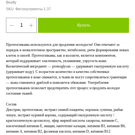
Beatty
SKU:
Фитонутриенты 1.37
Купить
Протеогликаны используются для продления молодости! Они отвечают за
порядок в межклеточном пространстве, метаболизм, ритм формирования новых
клеток и связей. Протеогликаны, как и коллаген, является компонентом,
который поддерживает эластичность, увлажнение, упругость кожи.
Косметический ингредиент — proteoglycan — удерживает гиалуроновую кислоту
(удерживает воду). С возрастом количество и качество собственных
протеогликанов в коже снижается, и ткани не могут сопротивляться гравитации
— кожа становится дряблой и появляется обвисание. Употребление
протеогликанов позволяет предотвратить этот процесс и продлить молодое
состояние тканей.
Состав
Декстрин, протеогликан, экстракт свиной плаценты, порошок суппона, рыбья
чешуя, экстракт куриной короны, содержащий гиалуроновую кислоту /
кристаллическую целлюлозу, эфир жирной кислоты сахарозы, витамин C,
извлеченный витамин E, ниацин, пантотенат кальция, витамин B1, витамин B6,
витамин A, витамин B2, фолиевая кислота, витамин D, витамин B12.