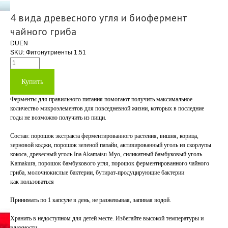
4 вида древесного угля и биофермент
чайного гриба
DUEN
SKU:
Фитонутриенты 1.51
Купить
Ферменты для правильного питания помогают получить максимальное
количество микроэлементов для повседневной жизни, которых в последние
годы не возможно получить из пищи.
Состав:
порошок экстракта ферментированного растения, вишня, корица,
зерновой коджи, порошок зеленой папайи, активированный уголь из скорлупы
кокоса, древесный уголь Ina Akamatsu Myo, силикатный бамбуковый уголь
Kamakura, порошок бамбукового угля, порошок ферментированного чайного
гриба, молочнокислые бактерии, бутират-продуцирующие бактерии
как пользоваться
Принимать по 1 капсуле в день, не разжевывая, запивая водой.
Хранить в недоступном для детей месте. Избегайте высокой температуры и
влажности.