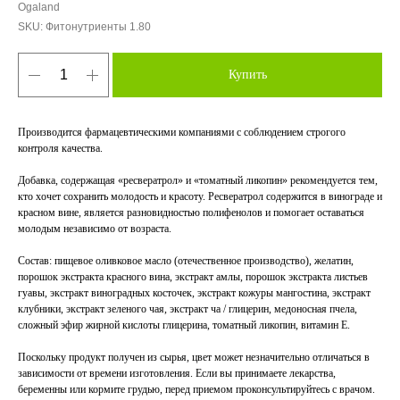
Ogaland
SKU:
Фитонутриенты 1.80
Купить
Производится фармацевтическими компаниями с соблюдением строгого
контроля качества.
Добавка, содержащая «ресвератрол» и «томатный ликопин» рекомендуется тем,
кто хочет сохранить молодость и красоту. Ресвератрол содержится в винограде и
красном вине, является разновидностью полифенолов и помогает оставаться
молодым независимо от возраста.
Состав: пищевое оливковое масло (отечественное производство), желатин,
порошок экстракта красного вина, экстракт амлы, порошок экстракта листьев
гуавы, экстракт виноградных косточек, экстракт кожуры мангостина, экстракт
клубники, экстракт зеленого чая, экстракт ча / глицерин, медоносная пчела,
сложный эфир жирной кислоты глицерина, томатный ликопин, витамин Е.
Поскольку продукт получен из сырья, цвет может незначительно отличаться в
зависимости от времени изготовления. Если вы принимаете лекарства,
беременны или кормите грудью, перед приемом проконсультируйтесь с врачом.